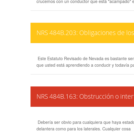
crucemos con un conductor que está "acampado" en 
NRS 484B.203: Obligaciones de los
Este Estatuto Revisado de Nevada es bastante sen
que usted está aprendiendo a conducir y todavía pa
NRS 484B.163: Obstrucción o interf
Debería ser obvio para cualquiera que haya estado 
delantera como para los laterales. Cualquier cosa