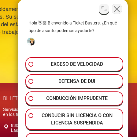
ápidamente en
s. Su servicio me
 del estado y hubiera
Hola 👋🏼 Bienvenido a Ticket Busters. ¿En qué
e trabajo. ¡Muchas
tipo de asunto podemos ayudarte?
EXCESO DE VELOCIDAD
DEFENSA DE DUI
BILLETES DE AVIÓN
CONDUCCIÓN IMPRUDENTE
Servicios legales rápidos y convenientes
en los tribunales del sur de Nevada
CONDUCIR SIN LICENCIA O CON
LICENCIA SUSPENDIDA
830 S. 4th Street Suite 101
Las Vegas
NV
89101