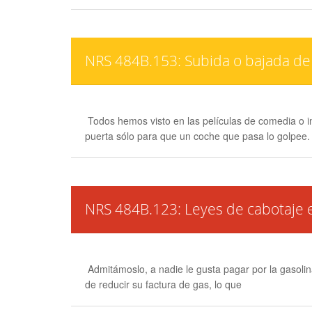
NRS 484B.153: Subida o bajada de
Todos hemos visto en las películas de comedia o i
puerta sólo para que un coche que pasa lo golpee.
NRS 484B.123: Leyes de cabotaje
Admitámoslo, a nadie le gusta pagar por la gasoli
de reducir su factura de gas, lo que