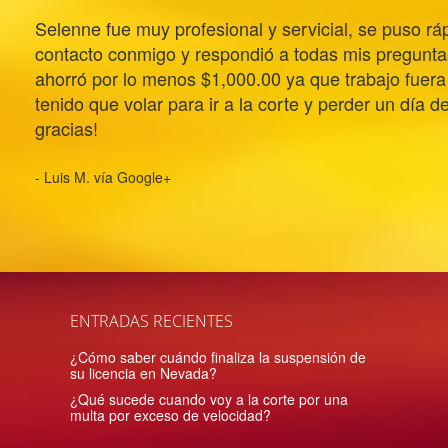
Selenne fue muy profesional y servicial, se puso r
contacto conmigo y respondió a todas mis pregunta
ahorró por lo menos $1,000.00 ya que trabajo fuera
tenido que volar para ir a la corte y perder un día d
gracias!
- Luis M. vía Google+
ENTRADAS RECIENTES
¿Cómo saber cuándo finaliza la suspensión de
su licencia en Nevada?
¿Qué sucede cuando voy a la corte por una
multa por exceso de velocidad?