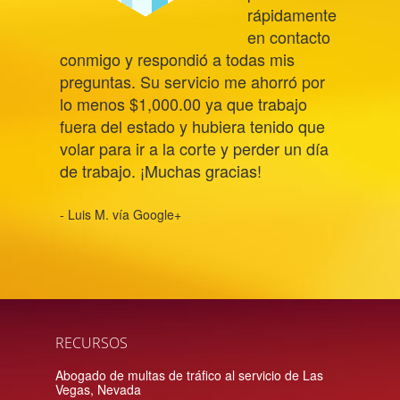
rápidamente
en contacto
conmigo y respondió a todas mis
preguntas. Su servicio me ahorró por
lo menos $1,000.00 ya que trabajo
fuera del estado y hubiera tenido que
volar para ir a la corte y perder un día
de trabajo. ¡Muchas gracias!
- Luis M. vía Google+
RECURSOS
Abogado de multas de tráfico al servicio de Las
Vegas, Nevada