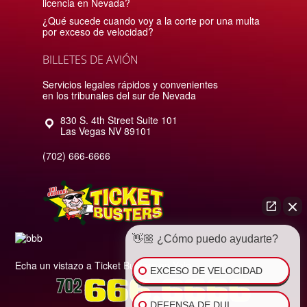
licencia en Nevada?
¿Qué sucede cuando voy a la corte por una multa
por exceso de velocidad?
BILLETES DE AVIÓN
Servicios legales rápidos y convenientes
en los tribunales del sur de Nevada
830 S. 4th Street Suite 101
Las Vegas
NV
89101
(702) 666-6666
👋🏼 ¿Cómo puedo ayudarte?
Echa un vistazo a Ticket Busters en Yelp
EXCESO DE VELOCIDAD
DEFENSA DE DUI