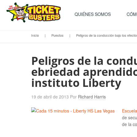
QUIÉNES SOMOS
CÓM
Inicio
|
Puestos
|
Peligros de la conducción bajo los efecto
Peligros de la cond
ebriedad aprendido
instituto Liberty
19 de abril de 2013
Por
Richard Harris
Escuela
de secu
de la c