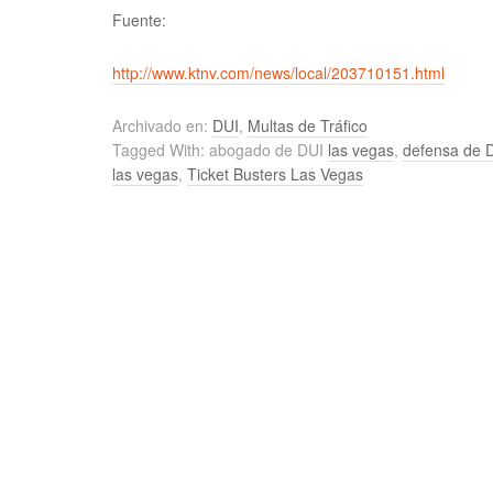
Fuente:
http://www.ktnv.com/news/local/203710151.html
Archivado en:
DUI
,
Multas de Tráfico
Tagged With: abogado de DUI
las vegas
,
defensa de D
las vegas
,
Ticket Busters Las Vegas