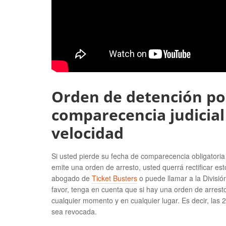
Orden de detención po
comparecencia judicial
velocidad
Si usted pierde su fecha de comparecencia obligatoria 
emite una orden de arresto, usted querrá rectificar e
abogado de
Ticket Busters
o puede llamar a la División
favor, tenga en cuenta que si hay una orden de arresto
cualquier momento y en cualquier lugar. Es decir, las 
sea revocada.