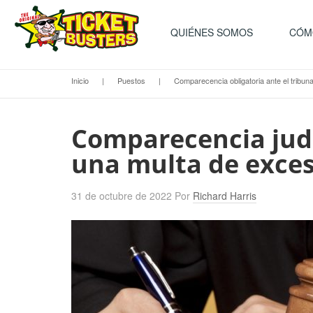
QUIÉNES SOMOS
CÓM
Inicio
|
Puestos
|
Comparecencia obligatoria ante el tribun
Comparecencia judi
una multa de exces
31 de octubre de 2022
Por
Richard Harris