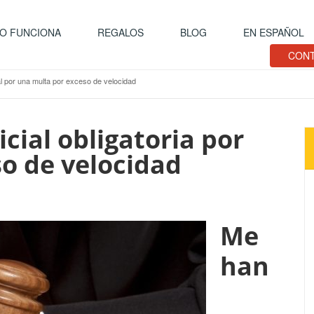
O FUNCIONA
REGALOS
BLOG
EN ESPAÑOL
CONT
al por una multa por exceso de velocidad
cial obligatoria por
o de velocidad
Me
han