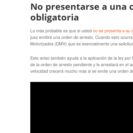
No presentarse a una c
obligatoria
Lo más probable es que si usted
no se presenta a su 
juez emitirá una orden de arresto. Cuando esto ocurra
Motorizados (DMV) que es esencialmente una solicitud
Este aviso también ayuda a la aplicación de la ley por 
de la orden de arresto pendiente y le arrestará en el 
velocidad crecerá mucho más si se emite una orden de 