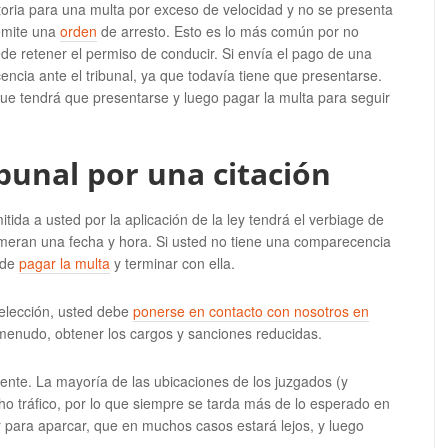
atoria para una multa por exceso de velocidad y no se presenta
 emite una
orden
de arresto. Esto es lo más común por no
uede retener el permiso de conducir. Si envía el pago de una
ncia ante el tribunal, ya que todavía tiene que presentarse.
que tendrá que presentarse y luego pagar la multa para seguir
bunal por una citación
da a usted por la aplicación de la ley tendrá el verbiage de
umeran una fecha y hora. Si usted no tiene una comparecencia
uede
pagar la multa
y terminar con ella.
u elección, usted debe
ponerse en contacto con nosotros en
 menudo, obtener los cargos y sanciones reducidas.
iente. La mayoría de las ubicaciones de los juzgados (y
o tráfico, por lo que siempre se tarda más de lo esperado en
ar para aparcar, que en muchos casos estará lejos, y luego