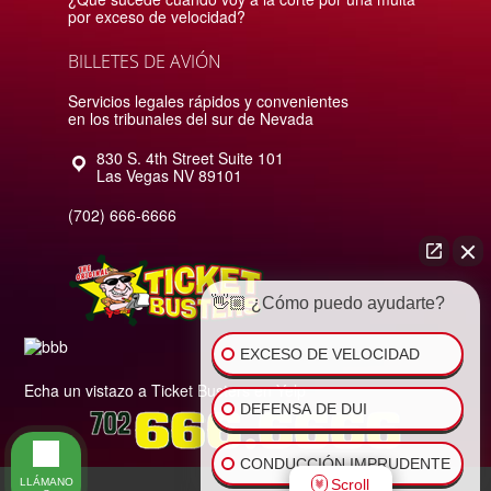
por exceso de velocidad?
BILLETES DE AVIÓN
Servicios legales rápidos y convenientes
en los tribunales del sur de Nevada
830 S. 4th Street Suite 101
Las Vegas
NV
89101
(702) 666-6666
👋🏼 ¿Cómo puedo ayudarte?
EXCESO DE VELOCIDAD
Echa un vistazo a Ticket Busters en Yelp
DEFENSA DE DUI
CONDUCCIÓN IMPRUDENTE
Scroll
LLÁMANO