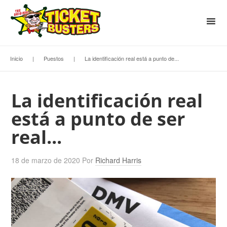
Inicio
|
Puestos
|
La identificación real está a punto de...
La identificación real
está a punto de ser
real...
18 de marzo de 2020
Por
Richard Harris