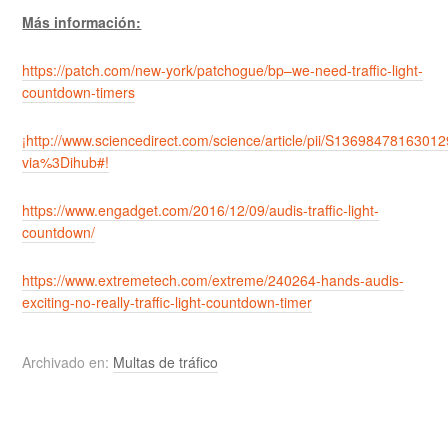
Más información:
https://patch.com/new-york/patchogue/bp–we-need-traffic-light-
countdown-timers
¡http://www.sciencedirect.com/science/article/pii/S1369847816301
via%3Dihub#!
https://www.engadget.com/2016/12/09/audis-traffic-light-
countdown/
https://www.extremetech.com/extreme/240264-hands-audis-
exciting-no-really-traffic-light-countdown-timer
Archivado en:
Multas de tráfico